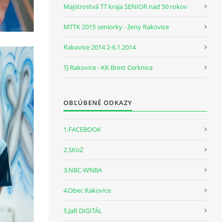
Majstrostvá TT kraja SENIOR nad 50 rokov
MTTK 2015 seniorky - ženy Rakovice
Rakovice 2014 2-6.1.2014
TJ Rakovice - KK Brest Cerknica
OBĽÚBENÉ ODKAZY
1.FACEBOOK
2.SKoZ
3.NBC-WNBA
4.Obec Rakovice
5.JaR DIGITÁL