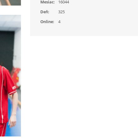
Mesiac:
16044
Deň:
325
Online:
4