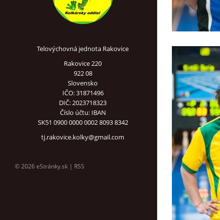
Telovýchovná jednota Rakovice
Rakovice 220
922 08
Slovensko
IČO: 31871496
DIČ: 2023718323
Číslo účtu: IBAN
SK51 0900 0000 0002 8093 8342
tj.rakovice.kolky@gmail.com
© 2026 eStránky.sk
|
RSS