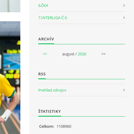
6.ČKA
7.INTERLIGA Č-S
ARCHÍV
<<
august /
2026
>>
RSS
Prehľad zdrojov
ŠTATISTIKY
Celkom:
1108960