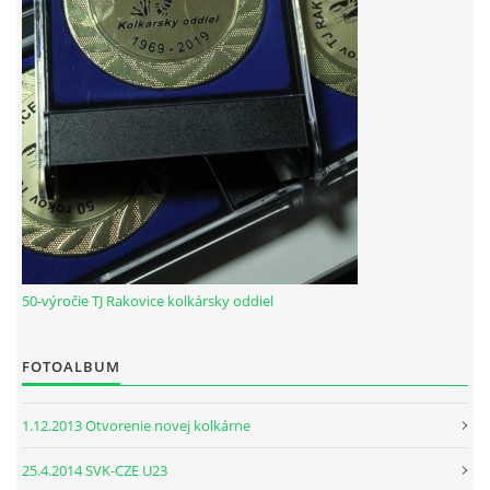
© 2026 eStránky.sk
|
RSS
50-výročie TJ Rakovice kolkársky oddiel
FOTOALBUM
1.12.2013 Otvorenie novej kolkárne
25.4.2014 SVK-CZE U23