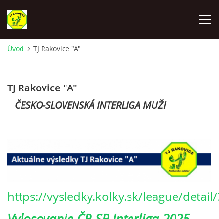
Úvod
TJ Rakovice "A"
ÚVOD
TJ Rakovice "A"
VYLOSOVANIE - SÚŤAŽNÝ ROČNÍK 2025-2026
ČESKO-SLOVENSKÁ INTERLIGA MUŽI
TJ RAKOVICE "A"
TJ RAKOVICE "B"
TJ RAKOVICE ŽENY
https://vysledky.kolky.sk/league/detail/
TJ RAKOVICE DORAST
Vylosovanie ČR-SR Interliga 2025-