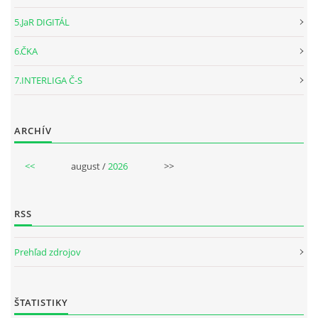
5.JaR DIGITÁL
6.ČKA
7.INTERLIGA Č-S
ARCHÍV
<<
august /
2026
>>
RSS
Prehľad zdrojov
ŠTATISTIKY