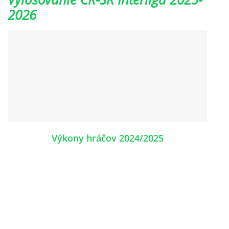
2026
OBECNÁ INTERLIGA
VÝKONNÝ VÝBOR ODDIELU
HISTÓRIA TJ RAKOVICE
PREBORY ODDIELU
Výkony hráčov 2024/2025
NOVOROČNÝ TURNAJ
POZVÁNKY
LETNÝ TURNAJ JEDNOTLIVCOV