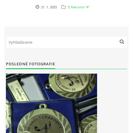
HODOVÝ TURNAJ
21. 1. 2025
TJ Rakovice "A"
VIDEÁ Z RAKOVÍC
GPS SÚRADNICE
REKORDY NA KOLKÁRNI TJ RAKOVICE
POSLEDNÉ FOTOGRAFIE
Telovýchovná jednota Rakovice
Rakovice 220
922 08
Slovensko
IČO: 31871496
DIČ: 2023718323
Číslo účtu: IBAN
SK51 0900 0000 0002 8093 8342
tj.rakovice.kolky@gmail.com