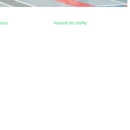
júce
Naspäť do zložky