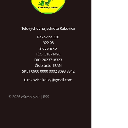
Telovýchovná jednota Rakovice
Rakovice 220
922 08
Slovensko
IČO: 31871496
DIČ: 2023718323
Číslo účtu: IBAN
SK51 0900 0000 0002 8093 8342
tj.rakovice.kolky@gmail.com
© 2026 eStránky.sk
|
RSS