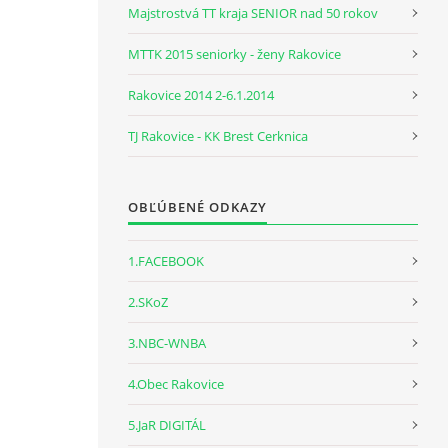
Majstrostvá TT kraja SENIOR nad 50 rokov
MTTK 2015 seniorky - ženy Rakovice
Rakovice 2014 2-6.1.2014
TJ Rakovice - KK Brest Cerknica
OBĽÚBENÉ ODKAZY
1.FACEBOOK
2.SKoZ
3.NBC-WNBA
4.Obec Rakovice
5.JaR DIGITÁL