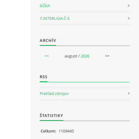
6.ČKA
7.INTERLIGA Č-S
ARCHÍV
<<
august /
2026
>>
RSS
Prehľad zdrojov
ŠTATISTIKY
Celkom:
1109445