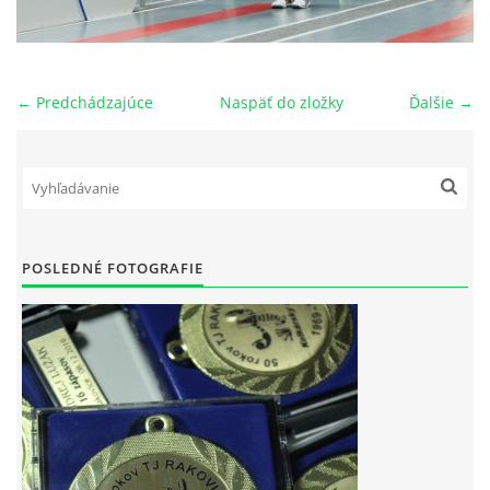
OBECNÁ INTERLIGA
← Predchádzajúce
Naspäť do zložky
Ďalšie →
VÝKONNÝ VÝBOR ODDIELU
HISTÓRIA TJ RAKOVICE
PREBORY ODDIELU
POSLEDNÉ FOTOGRAFIE
NOVOROČNÝ TURNAJ
POZVÁNKY
LETNÝ TURNAJ JEDNOTLIVCOV