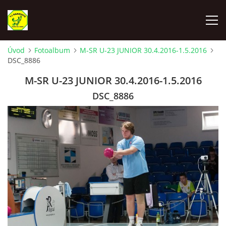
Úvod
Fotoalbum
M-SR U-23 JUNIOR 30.4.2016-1.5.2016
DSC_8886
ÚVOD
M-SR U-23 JUNIOR 30.4.2016-1.5.2016
VYLOSOVANIE - SÚŤAŽNÝ ROČNÍK 2025-2026
DSC_8886
TJ RAKOVICE "A"
TJ RAKOVICE "B"
TJ RAKOVICE ŽENY
TJ RAKOVICE DORAST