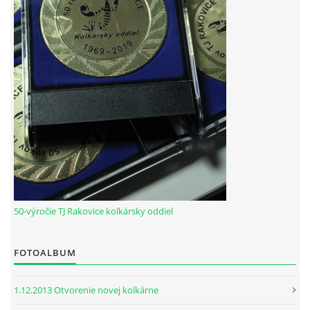
HODOVÝ TURNAJ
VIDEÁ Z RAKOVÍC
GPS SÚRADNICE
REKORDY NA KOLKÁRNI TJ RAKOVICE
Telovýchovná jednota Rakovice
Rakovice 220
922 08
50-výročie TJ Rakovice kolkársky oddiel
Slovensko
IČO: 31871496
DIČ: 2023718323
FOTOALBUM
Číslo účtu: IBAN
SK51 0900 0000 0002 8093 8342
1.12.2013 Otvorenie novej kolkárne
tj.rakovice.kolky@gmail.com