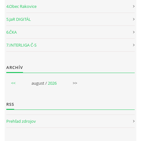
4.Obec Rakovice
5.JaR DIGITÁL
6.ČKA
7.INTERLIGA Č-S
ARCHÍV
<<
august /
2026
>>
RSS
Prehľad zdrojov