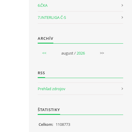
6.ČKA
7.INTERLIGA Č-S
ARCHÍV
<<
august /
2026
>>
RSS
Prehľad zdrojov
ŠTATISTIKY
Celkom:
1108773