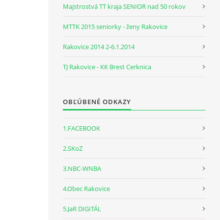
Majstrostvá TT kraja SENIOR nad 50 rokov
MTTK 2015 seniorky - ženy Rakovice
Rakovice 2014 2-6.1.2014
TJ Rakovice - KK Brest Cerknica
OBĽÚBENÉ ODKAZY
1.FACEBOOK
2.SKoZ
3.NBC-WNBA
4.Obec Rakovice
5.JaR DIGITÁL