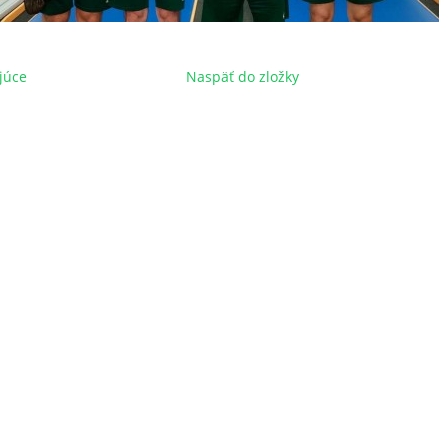
júce
Naspäť do zložky