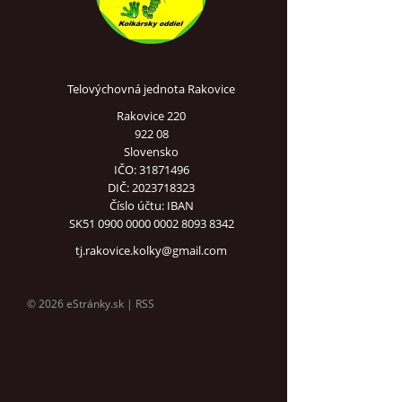
Telovýchovná jednota Rakovice
Rakovice 220
922 08
Slovensko
IČO: 31871496
DIČ: 2023718323
Číslo účtu: IBAN
SK51 0900 0000 0002 8093 8342
tj.rakovice.kolky@gmail.com
© 2026 eStránky.sk
|
RSS