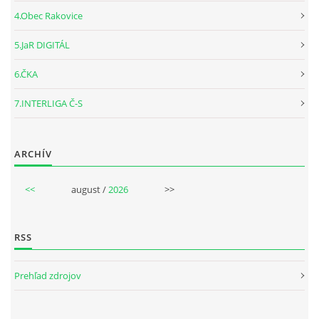
4.Obec Rakovice
5.JaR DIGITÁL
6.ČKA
7.INTERLIGA Č-S
ARCHÍV
<<
august /
2026
>>
RSS
Prehľad zdrojov