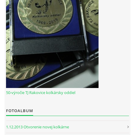
HODOVÝ TURNAJ
VIDEÁ Z RAKOVÍC
GPS SÚRADNICE
REKORDY NA KOLKÁRNI TJ RAKOVICE
Telovýchovná jednota Rakovice
Rakovice 220
922 08
50-výročie TJ Rakovice kolkársky oddiel
Slovensko
IČO: 31871496
DIČ: 2023718323
FOTOALBUM
Číslo účtu: IBAN
SK51 0900 0000 0002 8093 8342
1.12.2013 Otvorenie novej kolkárne
tj.rakovice.kolky@gmail.com