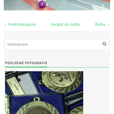
OBECNÁ INTERLIGA
← Predchádzajúce
Naspäť do zložky
Ďalšie →
VÝKONNÝ VÝBOR ODDIELU
HISTÓRIA TJ RAKOVICE
PREBORY ODDIELU
POSLEDNÉ FOTOGRAFIE
NOVOROČNÝ TURNAJ
POZVÁNKY
LETNÝ TURNAJ JEDNOTLIVCOV