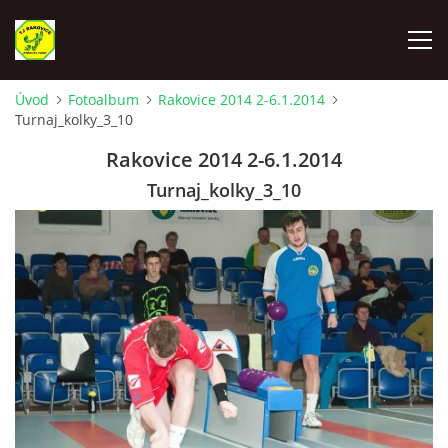
Úvod
Fotoalbum
Rakovice 2014 2-6.1.2014
Turnaj_kolky_3_10
ÚVOD
Rakovice 2014 2-6.1.2014
VYLOSOVANIE - SÚŤAŽNÝ ROČNÍK 2025-2026
Turnaj_kolky_3_10
TJ RAKOVICE "A"
TJ RAKOVICE "B"
TJ RAKOVICE ŽENY
TJ RAKOVICE DORAST