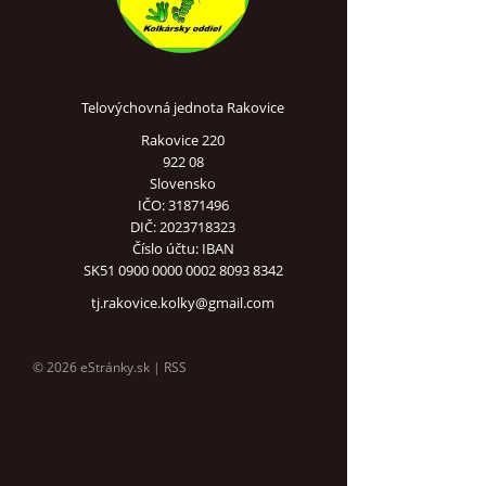
Telovýchovná jednota Rakovice
Rakovice 220
922 08
Slovensko
IČO: 31871496
DIČ: 2023718323
Číslo účtu: IBAN
SK51 0900 0000 0002 8093 8342
tj.rakovice.kolky@gmail.com
© 2026 eStránky.sk
|
RSS