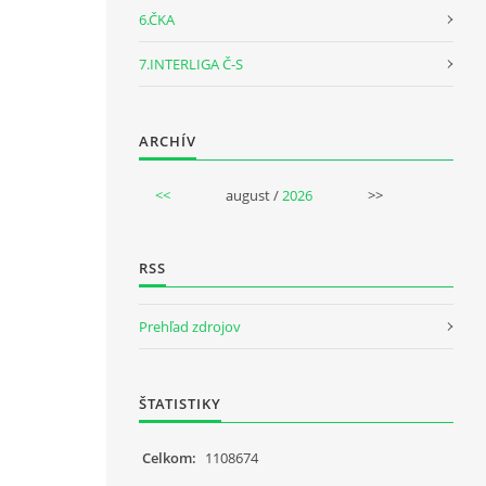
6.ČKA
7.INTERLIGA Č-S
ARCHÍV
<<
august /
2026
>>
RSS
Prehľad zdrojov
ŠTATISTIKY
Celkom:
1108674