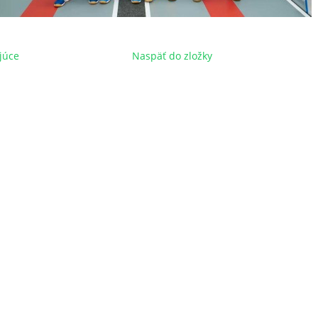
júce
Naspäť do zložky