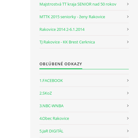
Majstrostvá TT kraja SENIOR nad 50 rokov
MTTK 2015 seniorky - ženy Rakovice
Rakovice 2014 2-6.1.2014
TJ Rakovice - KK Brest Cerknica
OBĽÚBENÉ ODKAZY
1.FACEBOOK
2.SKoZ
3.NBC-WNBA
4.Obec Rakovice
5.JaR DIGITÁL