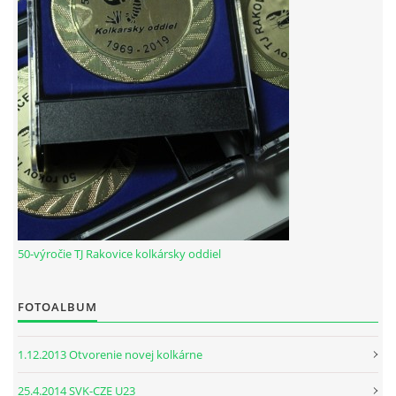
HODOVÝ TURNAJ
VIDEÁ Z RAKOVÍC
GPS SÚRADNICE
REKORDY NA KOLKÁRNI TJ RAKOVICE
Telovýchovná jednota Rakovice
Rakovice 220
50-výročie TJ Rakovice kolkársky oddiel
922 08
Slovensko
IČO: 31871496
FOTOALBUM
DIČ: 2023718323
Číslo účtu: IBAN
1.12.2013 Otvorenie novej kolkárne
SK51 0900 0000 0002 8093 8342
tj.rakovice.kolky@gmail.com
25.4.2014 SVK-CZE U23