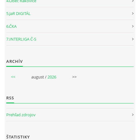
4.Obec Rakovice
5.JaR DIGITÁL
6.ČKA
7.INTERLIGA Č-S
ARCHÍV
<<
august /
2026
>>
RSS
Prehľad zdrojov
ŠTATISTIKY