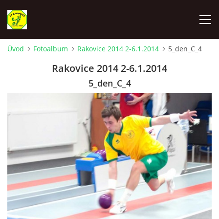
Úvod
Fotoalbum
Rakovice 2014 2-6.1.2014
5_den_C_4
ÚVOD
Rakovice 2014 2-6.1.2014
5_den_C_4
VYLOSOVANIE - SÚŤAŽNÝ ROČNÍK 2025-2026
TJ RAKOVICE "A"
TJ RAKOVICE "B"
TJ RAKOVICE ŽENY
TJ RAKOVICE DORAST