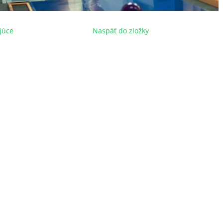
júce
Naspäť do zložky