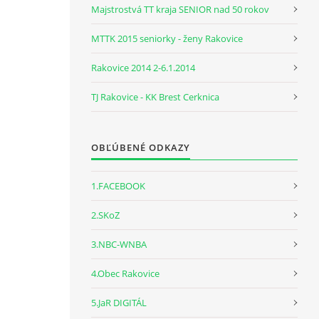
Majstrostvá TT kraja SENIOR nad 50 rokov
MTTK 2015 seniorky - ženy Rakovice
Rakovice 2014 2-6.1.2014
TJ Rakovice - KK Brest Cerknica
OBĽÚBENÉ ODKAZY
1.FACEBOOK
2.SKoZ
3.NBC-WNBA
4.Obec Rakovice
5.JaR DIGITÁL