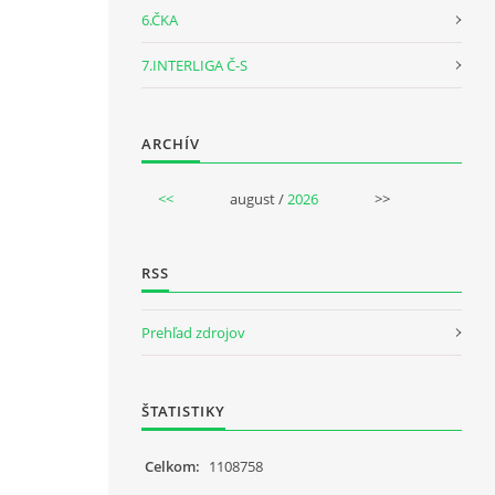
6.ČKA
7.INTERLIGA Č-S
ARCHÍV
<<
august /
2026
>>
RSS
Prehľad zdrojov
ŠTATISTIKY
Celkom:
1108758