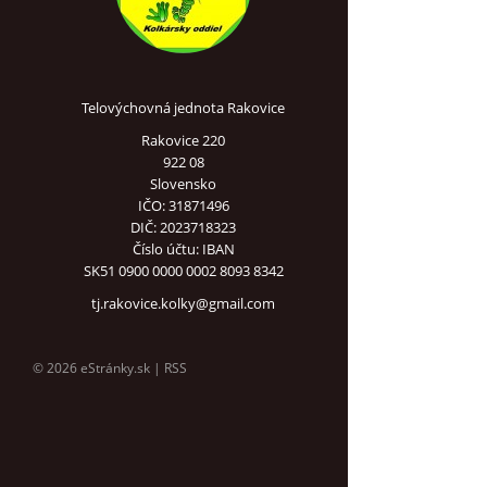
Telovýchovná jednota Rakovice
Rakovice 220
922 08
Slovensko
IČO: 31871496
DIČ: 2023718323
Číslo účtu: IBAN
SK51 0900 0000 0002 8093 8342
tj.rakovice.kolky@gmail.com
© 2026 eStránky.sk
|
RSS