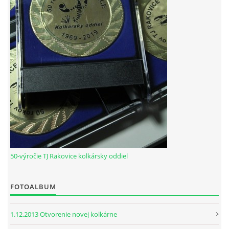
HODOVÝ TURNAJ
VIDEÁ Z RAKOVÍC
GPS SÚRADNICE
REKORDY NA KOLKÁRNI TJ RAKOVICE
Telovýchovná jednota Rakovice
Rakovice 220
922 08
50-výročie TJ Rakovice kolkársky oddiel
Slovensko
IČO: 31871496
DIČ: 2023718323
FOTOALBUM
Číslo účtu: IBAN
SK51 0900 0000 0002 8093 8342
1.12.2013 Otvorenie novej kolkárne
tj.rakovice.kolky@gmail.com