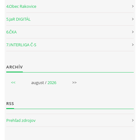
4.Obec Rakovice
5.JaR DIGITÁL
6.ČKA
7.INTERLIGA Č-S
ARCHÍV
<<
august /
2026
>>
RSS
Prehľad zdrojov