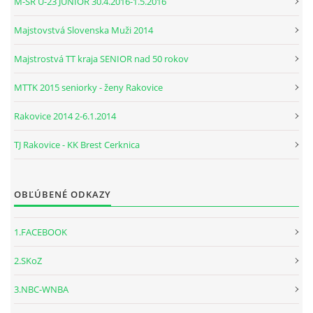
M-SR U-23 JUNIOR 30.4.2016-1.5.2016
Majstovstvá Slovenska Muži 2014
Majstrostvá TT kraja SENIOR nad 50 rokov
MTTK 2015 seniorky - ženy Rakovice
Rakovice 2014 2-6.1.2014
TJ Rakovice - KK Brest Cerknica
OBĽÚBENÉ ODKAZY
1.FACEBOOK
2.SKoZ
3.NBC-WNBA