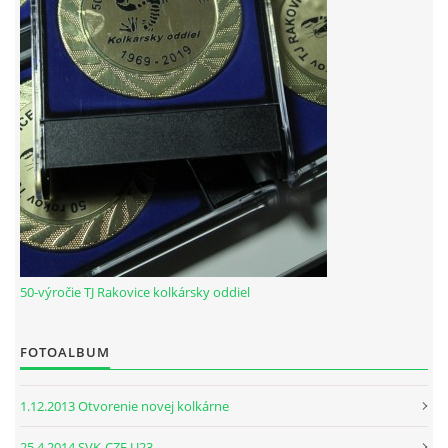
HODOVÝ TURNAJ
VIDEÁ Z RAKOVÍC
GPS SÚRADNICE
REKORDY NA KOLKÁRNI TJ RAKOVICE
Telovýchovná jednota Rakovice
Rakovice 220
50-výročie TJ Rakovice kolkársky oddiel
922 08
Slovensko
IČO: 31871496
FOTOALBUM
DIČ: 2023718323
Číslo účtu: IBAN
SK51 0900 0000 0002 8093 8342
1.12.2013 Otvorenie novej kolkárne
tj.rakovice.kolky@gmail.com
25.4.2014 SVK-CZE U23