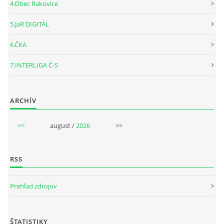
4.Obec Rakovice
5.JaR DIGITÁL
6.ČKA
7.INTERLIGA Č-S
ARCHÍV
<<
august /
2026
>>
RSS
Prehľad zdrojov
ŠTATISTIKY