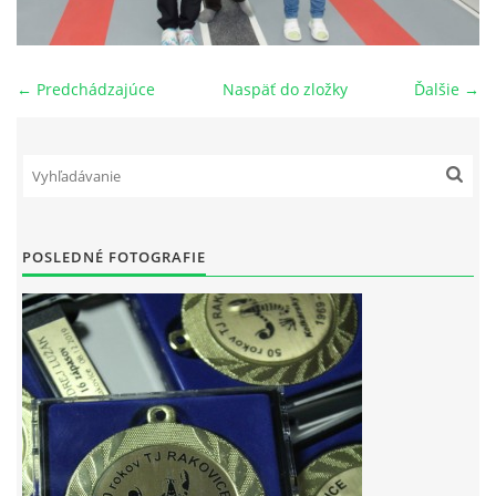
OBECNÁ INTERLIGA
← Predchádzajúce
Naspäť do zložky
Ďalšie →
VÝKONNÝ VÝBOR ODDIELU
HISTÓRIA TJ RAKOVICE
PREBORY ODDIELU
POSLEDNÉ FOTOGRAFIE
NOVOROČNÝ TURNAJ
POZVÁNKY
LETNÝ TURNAJ JEDNOTLIVCOV