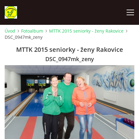
Úvod
Fotoalbum
MTTK 2015 seniorky - ženy Rakovice
DSC_0947mk_zeny
ÚVOD
MTTK 2015 seniorky - ženy Rakovice
VYLOSOVANIE - SÚŤAŽNÝ ROČNÍK 2025-2026
DSC_0947mk_zeny
TJ RAKOVICE "A"
TJ RAKOVICE "B"
TJ RAKOVICE ŽENY
TJ RAKOVICE DORAST