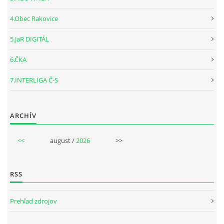
4.Obec Rakovice
5.JaR DIGITÁL
6.ČKA
7.INTERLIGA Č-S
ARCHÍV
<<
august /
2026
>>
RSS
Prehľad zdrojov