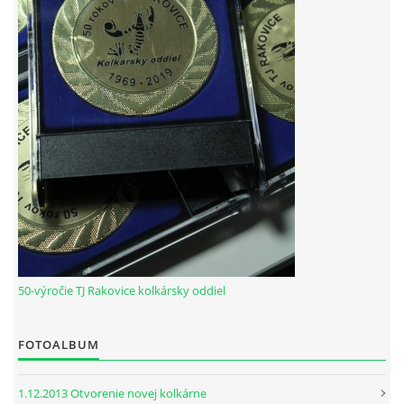
HODOVÝ TURNAJ
VIDEÁ Z RAKOVÍC
GPS SÚRADNICE
REKORDY NA KOLKÁRNI TJ RAKOVICE
Telovýchovná jednota Rakovice
Rakovice 220
922 08
50-výročie TJ Rakovice kolkársky oddiel
Slovensko
IČO: 31871496
DIČ: 2023718323
FOTOALBUM
Číslo účtu: IBAN
SK51 0900 0000 0002 8093 8342
tj.rakovice.kolky@gmail.com
1.12.2013 Otvorenie novej kolkárne