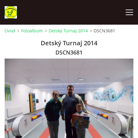
Úvod
Fotoalbum
Detský Turnaj 2014
DSCN3681
ÚVOD
Detský Turnaj 2014
DSCN3681
VYLOSOVANIE - SÚŤAŽNÝ ROČNÍK 2025-2026
TJ RAKOVICE "A"
TJ RAKOVICE "B"
TJ RAKOVICE ŽENY
TJ RAKOVICE DORAST