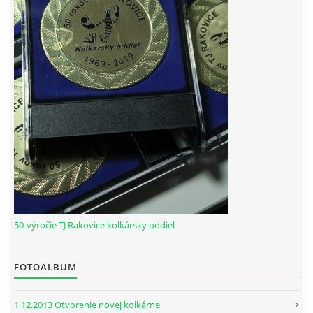
HODOVÝ TURNAJ
VIDEÁ Z RAKOVÍC
GPS SÚRADNICE
REKORDY NA KOLKÁRNI TJ RAKOVICE
Telovýchovná jednota Rakovice
Rakovice 220
922 08
50-výročie TJ Rakovice kolkársky oddiel
Slovensko
IČO: 31871496
DIČ: 2023718323
FOTOALBUM
Číslo účtu: IBAN
SK51 0900 0000 0002 8093 8342
tj.rakovice.kolky@gmail.com
1.12.2013 Otvorenie novej kolkárne