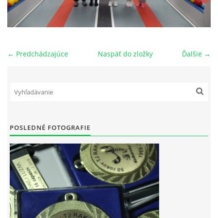
OBECNÁ INTERLIGA
VÝKONNÝ VÝBOR ODDIELU
← Predchádzajúce
Naspäť do zložky
Ďalšie →
HISTÓRIA TJ RAKOVICE
PREBORY ODDIELU
POSLEDNÉ FOTOGRAFIE
NOVOROČNÝ TURNAJ
POZVÁNKY
LETNÝ TURNAJ JEDNOTLIVCOV