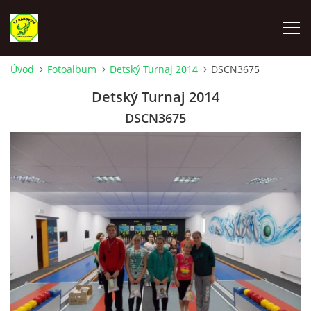
Úvod
Fotoalbum
Detský Turnaj 2014
DSCN3675
ÚVOD
Detský Turnaj 2014
DSCN3675
VYLOSOVANIE - SÚŤAŽNÝ ROČNÍK 2025-2026
TJ RAKOVICE "A"
TJ RAKOVICE "B"
TJ RAKOVICE ŽENY
TJ RAKOVICE DORAST