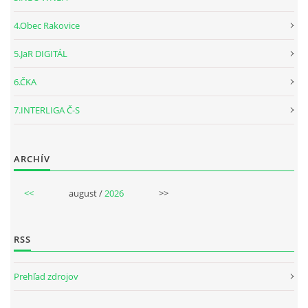
4.Obec Rakovice
5.JaR DIGITÁL
6.ČKA
7.INTERLIGA Č-S
ARCHÍV
<<
august /
2026
>>
RSS
Prehľad zdrojov