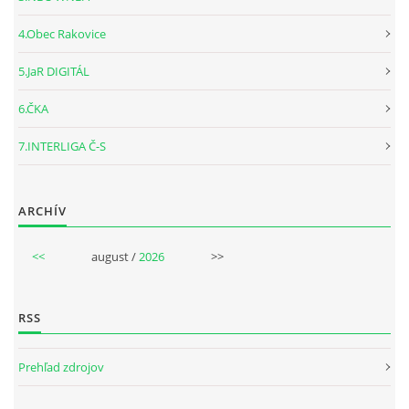
4.Obec Rakovice
5.JaR DIGITÁL
6.ČKA
7.INTERLIGA Č-S
ARCHÍV
<<
august /
2026
>>
RSS
Prehľad zdrojov