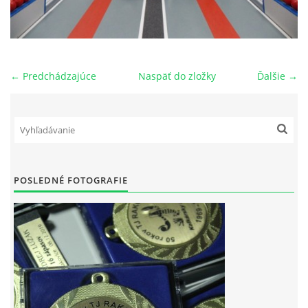
OBECNÁ INTERLIGA
VÝKONNÝ VÝBOR ODDIELU
← Predchádzajúce
Naspäť do zložky
Ďalšie →
HISTÓRIA TJ RAKOVICE
PREBORY ODDIELU
POSLEDNÉ FOTOGRAFIE
NOVOROČNÝ TURNAJ
POZVÁNKY
LETNÝ TURNAJ JEDNOTLIVCOV