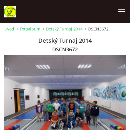
Úvod
Fotoalbum
Detský Turnaj 2014
DSCN3672
ÚVOD
Detský Turnaj 2014
DSCN3672
VYLOSOVANIE - SÚŤAŽNÝ ROČNÍK 2025-2026
TJ RAKOVICE "A"
TJ RAKOVICE "B"
TJ RAKOVICE ŽENY
TJ RAKOVICE DORAST