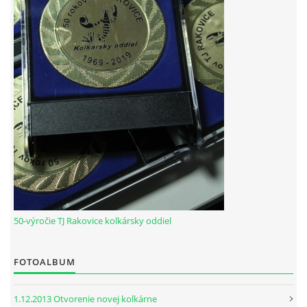
HODOVÝ TURNAJ
VIDEÁ Z RAKOVÍC
GPS SÚRADNICE
REKORDY NA KOLKÁRNI TJ RAKOVICE
Telovýchovná jednota Rakovice
Rakovice 220
922 08
50-výročie TJ Rakovice kolkársky oddiel
Slovensko
IČO: 31871496
DIČ: 2023718323
FOTOALBUM
Číslo účtu: IBAN
SK51 0900 0000 0002 8093 8342
tj.rakovice.kolky@gmail.com
1.12.2013 Otvorenie novej kolkárne