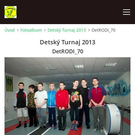
Úvod
Fotoalbum
Detský Turnaj 2013
DetRODI_70
ÚVOD
Detský Turnaj 2013
DetRODI_70
VYLOSOVANIE - SÚŤAŽNÝ ROČNÍK 2025-2026
TJ RAKOVICE "A"
TJ RAKOVICE "B"
TJ RAKOVICE ŽENY
TJ RAKOVICE DORAST