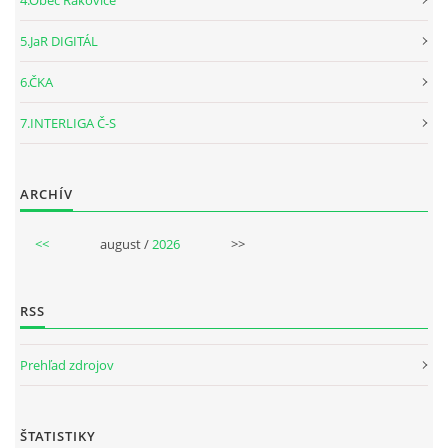
4.Obec Rakovice
5.JaR DIGITÁL
6.ČKA
7.INTERLIGA Č-S
ARCHÍV
<<
august /
2026
>>
RSS
Prehľad zdrojov
ŠTATISTIKY