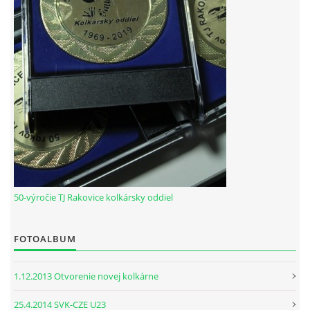
HODOVÝ TURNAJ
VIDEÁ Z RAKOVÍC
GPS SÚRADNICE
REKORDY NA KOLKÁRNI TJ RAKOVICE
Telovýchovná jednota Rakovice
Rakovice 220
50-výročie TJ Rakovice kolkársky oddiel
922 08
Slovensko
IČO: 31871496
FOTOALBUM
DIČ: 2023718323
Číslo účtu: IBAN
1.12.2013 Otvorenie novej kolkárne
SK51 0900 0000 0002 8093 8342
tj.rakovice.kolky@gmail.com
25.4.2014 SVK-CZE U23