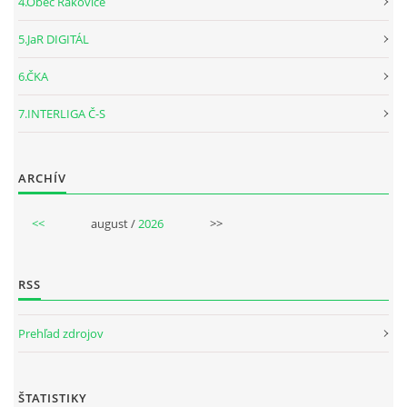
4.Obec Rakovice
5.JaR DIGITÁL
6.ČKA
7.INTERLIGA Č-S
ARCHÍV
<<
august /
2026
>>
RSS
Prehľad zdrojov
ŠTATISTIKY