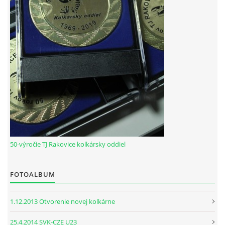
HODOVÝ TURNAJ
VIDEÁ Z RAKOVÍC
GPS SÚRADNICE
REKORDY NA KOLKÁRNI TJ RAKOVICE
Telovýchovná jednota Rakovice
Rakovice 220
50-výročie TJ Rakovice kolkársky oddiel
922 08
Slovensko
IČO: 31871496
FOTOALBUM
DIČ: 2023718323
Číslo účtu: IBAN
1.12.2013 Otvorenie novej kolkárne
SK51 0900 0000 0002 8093 8342
tj.rakovice.kolky@gmail.com
25.4.2014 SVK-CZE U23