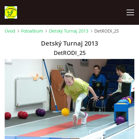
Úvod
Fotoalbum
Detský Turnaj 2013
DetRODI_25
ÚVOD
Detský Turnaj 2013
DetRODI_25
VYLOSOVANIE - SÚŤAŽNÝ ROČNÍK 2025-2026
TJ RAKOVICE "A"
TJ RAKOVICE "B"
TJ RAKOVICE ŽENY
TJ RAKOVICE DORAST