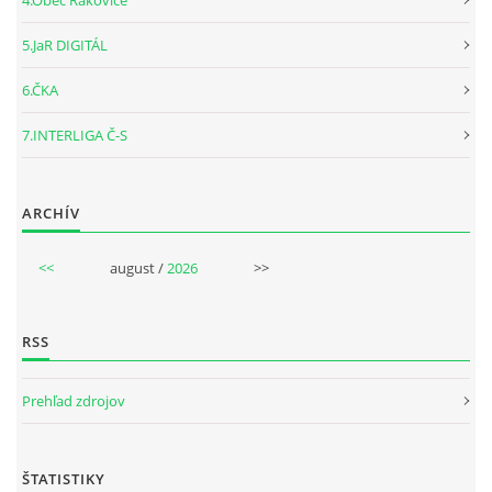
4.Obec Rakovice
5.JaR DIGITÁL
6.ČKA
7.INTERLIGA Č-S
ARCHÍV
<<
august /
2026
>>
RSS
Prehľad zdrojov
ŠTATISTIKY