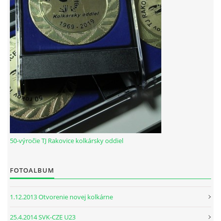
HODOVÝ TURNAJ
VIDEÁ Z RAKOVÍC
GPS SÚRADNICE
REKORDY NA KOLKÁRNI TJ RAKOVICE
Telovýchovná jednota Rakovice
Rakovice 220
50-výročie TJ Rakovice kolkársky oddiel
922 08
Slovensko
IČO: 31871496
FOTOALBUM
DIČ: 2023718323
Číslo účtu: IBAN
1.12.2013 Otvorenie novej kolkárne
SK51 0900 0000 0002 8093 8342
tj.rakovice.kolky@gmail.com
25.4.2014 SVK-CZE U23