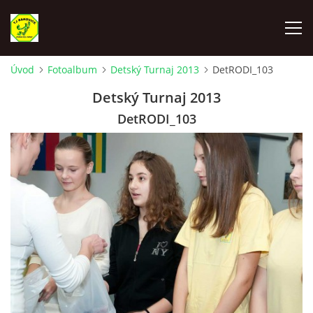
Úvod
Fotoalbum
Detský Turnaj 2013
DetRODI_103
ÚVOD
Detský Turnaj 2013
DetRODI_103
VYLOSOVANIE - SÚŤAŽNÝ ROČNÍK 2025-2026
TJ RAKOVICE "A"
TJ RAKOVICE "B"
TJ RAKOVICE ŽENY
TJ RAKOVICE DORAST