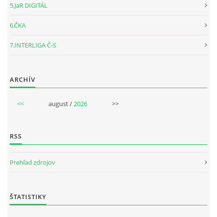
5.JaR DIGITÁL
6.ČKA
7.INTERLIGA Č-S
ARCHÍV
<<
august /
2026
>>
RSS
Prehľad zdrojov
ŠTATISTIKY