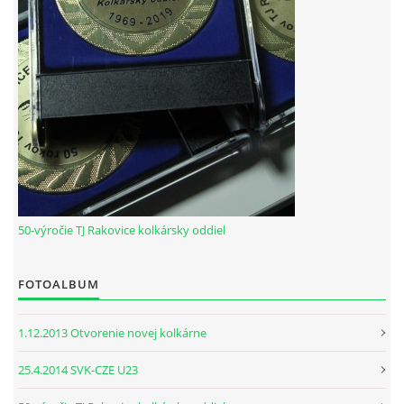
HODOVÝ TURNAJ
VIDEÁ Z RAKOVÍC
GPS SÚRADNICE
REKORDY NA KOLKÁRNI TJ RAKOVICE
Telovýchovná jednota Rakovice
50-výročie TJ Rakovice kolkársky oddiel
Rakovice 220
922 08
FOTOALBUM
Slovensko
IČO: 31871496
DIČ: 2023718323
1.12.2013 Otvorenie novej kolkárne
Číslo účtu: IBAN
SK51 0900 0000 0002 8093 8342
25.4.2014 SVK-CZE U23
tj.rakovice.kolky@gmail.com