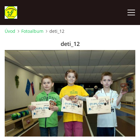
Úvod
Fotoalbum
deti_12
ÚVOD
deti_12
VYLOSOVANIE - SÚŤAŽNÝ ROČNÍK 2025-2026
TJ RAKOVICE "A"
TJ RAKOVICE "B"
TJ RAKOVICE ŽENY
TJ RAKOVICE DORAST