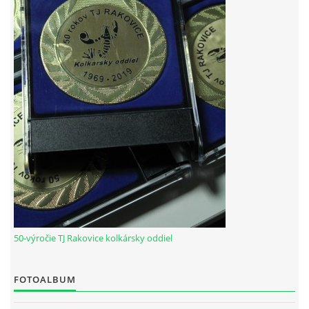
HODOVÝ TURNAJ
VIDEÁ Z RAKOVÍC
GPS SÚRADNICE
REKORDY NA KOLKÁRNI TJ RAKOVICE
Telovýchovná jednota Rakovice
Rakovice 220
922 08
Slovensko
IČO: 31871496
50-výročie TJ Rakovice kolkársky oddiel
DIČ: 2023718323
Číslo účtu: IBAN
SK51 0900 0000 0002 8093 8342
FOTOALBUM
tj.rakovice.kolky@gmail.com