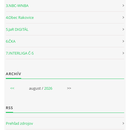
3.NBC-WNBA
4.Obec Rakovice
5.JaR DIGITÁL
6.ČKA
7.INTERLIGA Č-S
ARCHÍV
<<
august /
2026
>>
RSS
Prehľad zdrojov