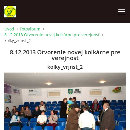
Úvod
Fotoalbum
8.12.2013 Otvorenie novej kolkárne pre verejnosť
ÚVOD
kolky_vrjnst_2
8.12.2013 Otvorenie novej kolkárne pre
VYLOSOVANIE - SÚŤAŽNÝ ROČNÍK 2025-2026
verejnosť
kolky_vrjnst_2
TJ RAKOVICE "A"
TJ RAKOVICE "B"
TJ RAKOVICE ŽENY
TJ RAKOVICE DORAST