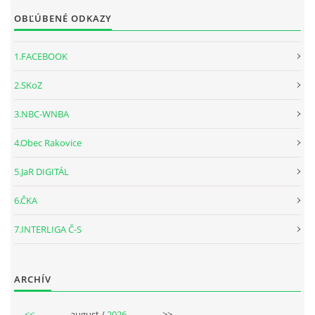
OBĽÚBENÉ ODKAZY
1.FACEBOOK
2.SKoZ
3.NBC-WNBA
4.Obec Rakovice
5.JaR DIGITÁL
6.ČKA
7.INTERLIGA Č-S
ARCHÍV
<<
august /
2026
>>