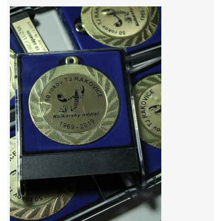
HODOVÝ TURNAJ
VIDEÁ Z RAKOVÍC
GPS SÚRADNICE
REKORDY NA KOLKÁRNI TJ RAKOVICE
Telovýchovná jednota Rakovice
Rakovice 220
922 08
Slovensko
IČO: 31871496
DIČ: 2023718323
Číslo účtu: IBAN
SK51 0900 0000 0002 8093 8342
tj.rakovice.kolky@gmail.com