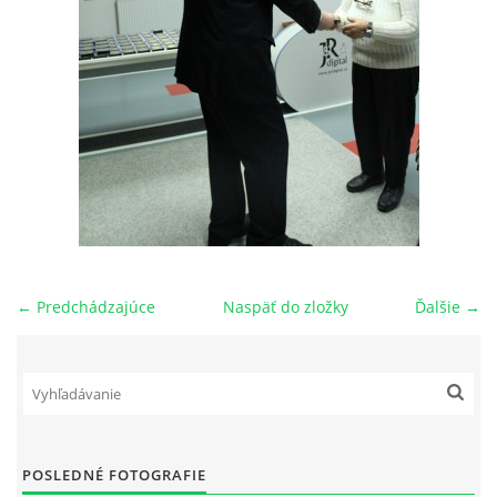
OBECNÁ INTERLIGA
VÝKONNÝ VÝBOR ODDIELU
HISTÓRIA TJ RAKOVICE
PREBORY ODDIELU
← Predchádzajúce
Naspäť do zložky
Ďalšie →
NOVOROČNÝ TURNAJ
POZVÁNKY
LETNÝ TURNAJ JEDNOTLIVCOV
POSLEDNÉ FOTOGRAFIE