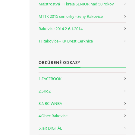
Majstrostvá TT kraja SENIOR nad 50 rokov
MTTK 2015 seniorky - ženy Rakovice
Rakovice 2014 2-6.1.2014
TJ Rakovice - KK Brest Cerknica
OBĽÚBENÉ ODKAZY
1.FACEBOOK
2.SKoZ
3.NBC-WNBA
4.Obec Rakovice
5.JaR DIGITÁL