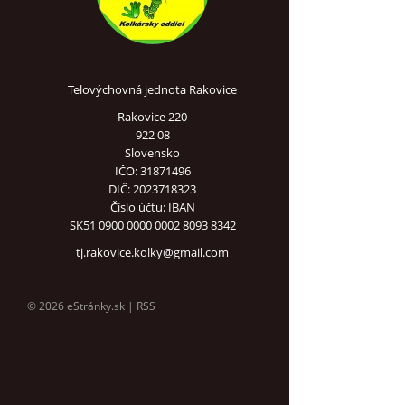
Telovýchovná jednota Rakovice
Rakovice 220
922 08
Slovensko
IČO: 31871496
DIČ: 2023718323
Číslo účtu: IBAN
SK51 0900 0000 0002 8093 8342
tj.rakovice.kolky@gmail.com
© 2026 eStránky.sk
|
RSS