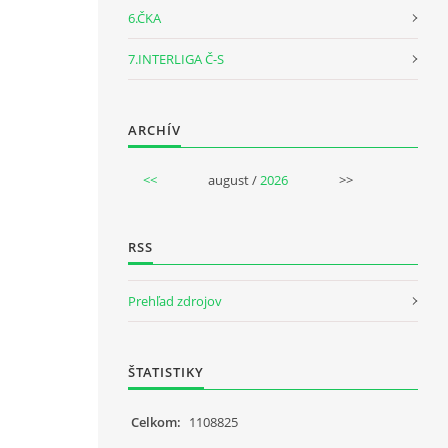
6.ČKA
7.INTERLIGA Č-S
ARCHÍV
<<
august /
2026
>>
RSS
Prehľad zdrojov
ŠTATISTIKY
Celkom:
1108825