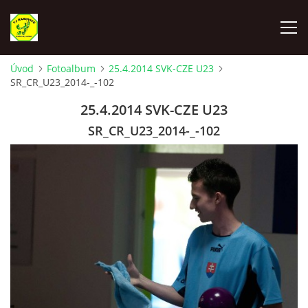
Úvod
Fotoalbum
25.4.2014 SVK-CZE U23
SR_CR_U23_2014-_-102
ÚVOD
25.4.2014 SVK-CZE U23
VYLOSOVANIE - SÚŤAŽNÝ ROČNÍK 2025-2026
SR_CR_U23_2014-_-102
TJ RAKOVICE "A"
TJ RAKOVICE "B"
TJ RAKOVICE ŽENY
TJ RAKOVICE DORAST