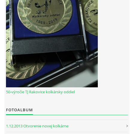
HODOVÝ TURNAJ
VIDEÁ Z RAKOVÍC
GPS SÚRADNICE
REKORDY NA KOLKÁRNI TJ RAKOVICE
Telovýchovná jednota Rakovice
Rakovice 220
922 08
50-výročie TJ Rakovice kolkársky oddiel
Slovensko
IČO: 31871496
DIČ: 2023718323
FOTOALBUM
Číslo účtu: IBAN
SK51 0900 0000 0002 8093 8342
1.12.2013 Otvorenie novej kolkárne
tj.rakovice.kolky@gmail.com