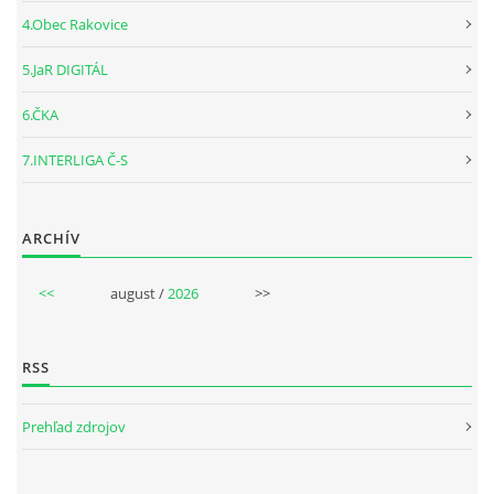
4.Obec Rakovice
5.JaR DIGITÁL
6.ČKA
7.INTERLIGA Č-S
ARCHÍV
<<
august /
2026
>>
RSS
Prehľad zdrojov