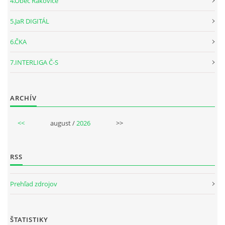
4.Obec Rakovice
5.JaR DIGITÁL
6.ČKA
7.INTERLIGA Č-S
ARCHÍV
<<
august /
2026
>>
RSS
Prehľad zdrojov
ŠTATISTIKY