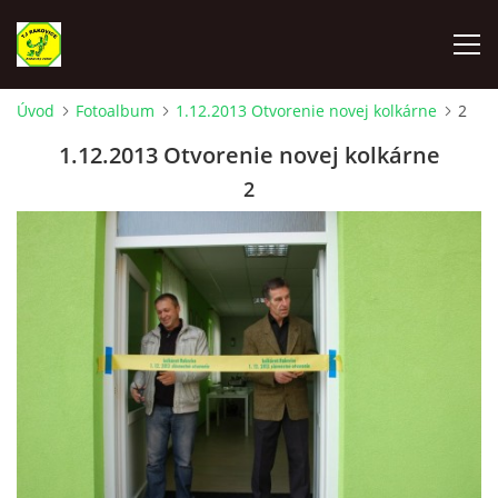
Úvod
Fotoalbum
1.12.2013 Otvorenie novej kolkárne
2
ÚVOD
1.12.2013 Otvorenie novej kolkárne
2
VYLOSOVANIE - SÚŤAŽNÝ ROČNÍK 2025-2026
TJ RAKOVICE "A"
TJ RAKOVICE "B"
TJ RAKOVICE ŽENY
TJ RAKOVICE DORAST