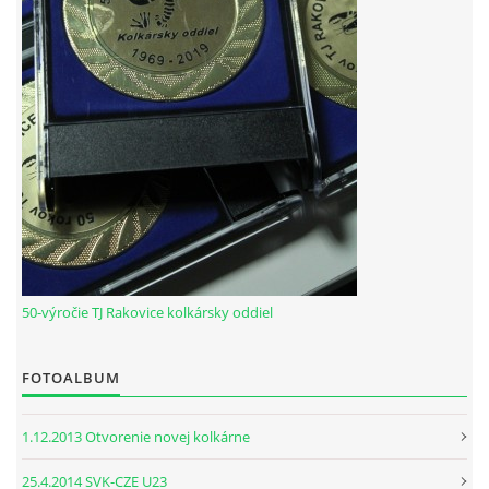
HODOVÝ TURNAJ
VIDEÁ Z RAKOVÍC
GPS SÚRADNICE
REKORDY NA KOLKÁRNI TJ RAKOVICE
Telovýchovná jednota Rakovice
Rakovice 220
50-výročie TJ Rakovice kolkársky oddiel
922 08
Slovensko
IČO: 31871496
FOTOALBUM
DIČ: 2023718323
Číslo účtu: IBAN
1.12.2013 Otvorenie novej kolkárne
SK51 0900 0000 0002 8093 8342
tj.rakovice.kolky@gmail.com
25.4.2014 SVK-CZE U23