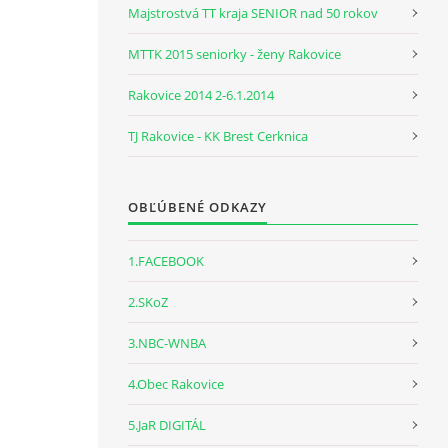
Majstrostvá TT kraja SENIOR nad 50 rokov
MTTK 2015 seniorky - ženy Rakovice
Rakovice 2014 2-6.1.2014
TJ Rakovice - KK Brest Cerknica
OBĽÚBENÉ ODKAZY
1.FACEBOOK
2.SKoZ
3.NBC-WNBA
4.Obec Rakovice
5.JaR DIGITÁL