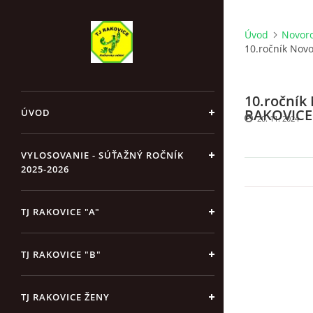
Úvod
Novoro
10.ročník Nov
10.ročník
RAKOVICE
ÚVOD
20. 11. 2024
VYLOSOVANIE - SÚŤAŽNÝ ROČNÍK
2025-2026
TJ RAKOVICE "A"
TJ RAKOVICE "B"
TJ RAKOVICE ŽENY