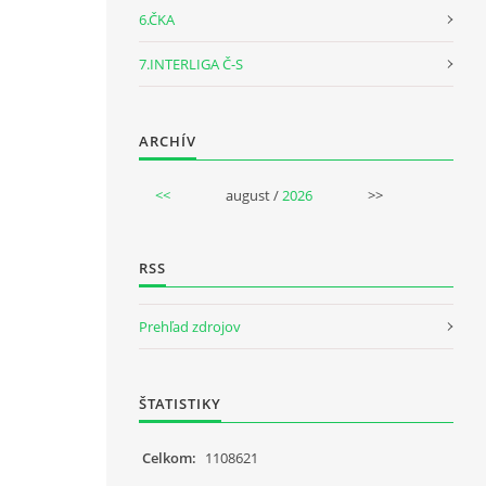
6.ČKA
7.INTERLIGA Č-S
ARCHÍV
<<
august /
2026
>>
RSS
Prehľad zdrojov
ŠTATISTIKY
Celkom:
1108621