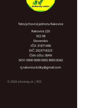
Telovýchovná jednota Rakovice
Rakovice 220
922 08
Slovensko
IČO: 31871496
DIČ: 2023718323
Číslo účtu: IBAN
SK51 0900 0000 0002 8093 8342
tj.rakovice.kolky@gmail.com
© 2026 eStránky.sk
|
RSS